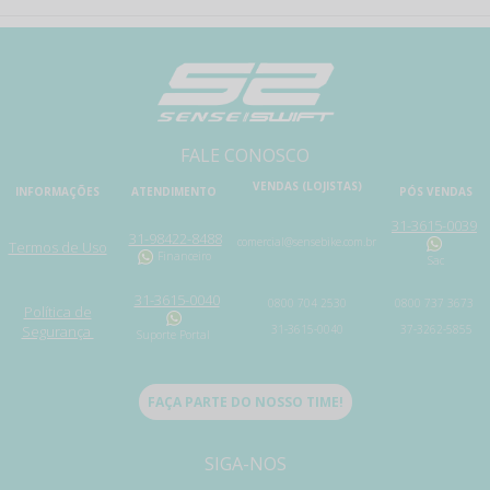
FALE CONOSCO
VENDAS (LOJISTAS)
INFORMAÇÕES
ATENDIMENTO
PÓS VENDAS
31-3615-0039
31-98422-8488
comercial@sensebike.com.br
Termos de Uso
Financeiro
Sac
31-3615-0040
0800 704 2530
0800 737 3673
Política de
Segurança
31-3615-0040
37-3262-5855
Suporte Portal
FAÇA PARTE DO NOSSO TIME!
SIGA-NOS