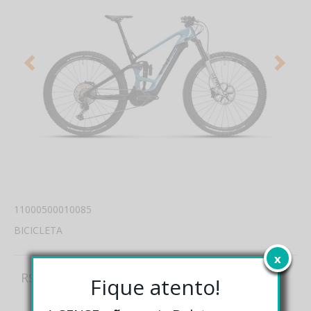
11000500010085
BICICLETA
x
R$ 39.990,00
Fique atento!