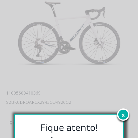
11005600410369
S2BKCBROARCX2943CO4926G2
x
R$ 29.990,00
Fique atento!