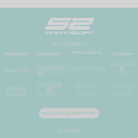
FALE CONOSCO
VENDAS (LOJISTAS)
INFORMAÇÕES
ATENDIMENTO
PÓS VENDAS
31-3615-0039
31-98422-8488
comercial@sensebike.com.br
Termos de Uso
Financeiro
Sac
31-3615-0040
0800 704 2530
0800 737 3673
Política de
Segurança
31-3615-0040
37-3262-5855
Suporte Portal
FAÇA PARTE DO NOSSO TIME!
SIGA-NOS