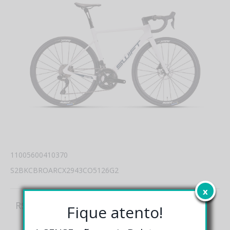
11005600410370
S2BKCBROARCX2943CO5126G2
x
R$ 29.990,00
Fique atento!